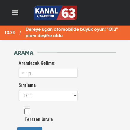
Fotoğraf çekerken Fırat Nehri'ne düşen Havva
13:29
12
öldü
ARAMA
Aranılacak Kelime:
Sıralama
Tersten Sırala