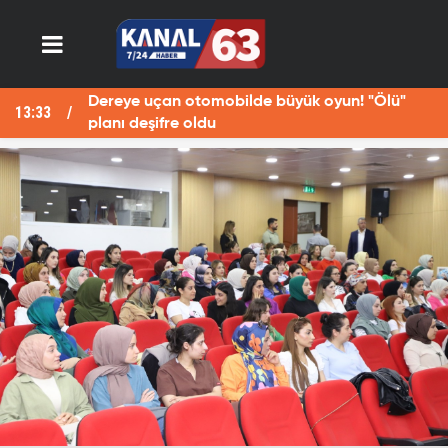
üyük oyun! "Ölü"
Fotoğraf çekerken Fırat Nehri
13:29
öldü