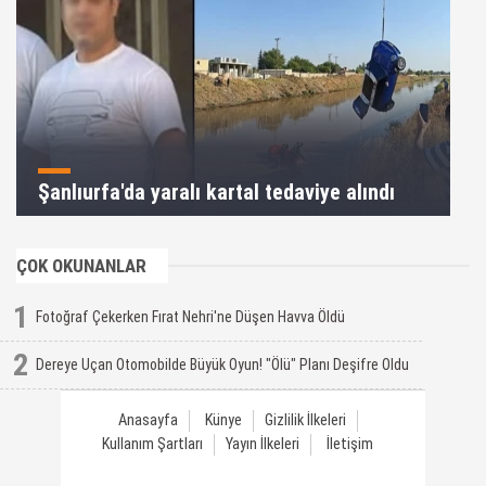
Şanlıurfa'da yaralı kartal tedaviye alındı
ÇOK OKUNANLAR
1
Fotoğraf Çekerken Fırat Nehri'ne Düşen Havva Öldü
2
Dereye Uçan Otomobilde Büyük Oyun! "Ölü" Planı Deşifre Oldu
Anasayfa
Künye
Gizlilik İlkeleri
Kullanım Şartları
Yayın İlkeleri
İletişim