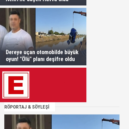
Dereye uçan otomobilde büyük
oyun! "Ölü" planı deşifre oldu
RÖPORTAJ & SÖYLEŞİ