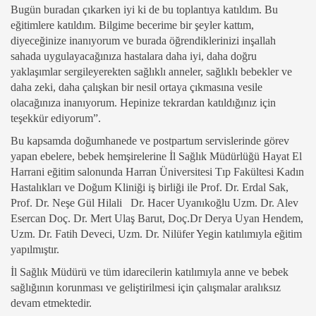
Bugün buradan çıkarken iyi ki de bu toplantıya katıldım. Bu
eğitimlere katıldım. Bilgime becerime bir şeyler kattım,
diyeceğinize inanıyorum ve burada öğrendiklerinizi inşallah
sahada uygulayacağınıza hastalara daha iyi, daha doğru
yaklaşımlar sergileyerekten sağlıklı anneler, sağlıklı bebekler ve
daha zeki, daha çalışkan bir nesil ortaya çıkmasına vesile
olacağınıza inanıyorum. Hepinize tekrardan katıldığınız için
teşekkür ediyorum”.
Bu kapsamda doğumhanede ve postpartum servislerinde görev
yapan ebelere, bebek hemşirelerine İl Sağlık Müdürlüğü Hayat El
Harrani eğitim salonunda Harran Üniversitesi Tıp Fakültesi Kadın
Hastalıkları ve Doğum Kliniği iş birliği ile Prof. Dr. Erdal Sak,
Prof. Dr. Neşe Gül Hilali Dr. Hacer Uyanıkoğlu Uzm. Dr. Alev
Esercan Doç. Dr. Mert Ulaş Barut, Doç.Dr Derya Uyan Hendem,
Uzm. Dr. Fatih Deveci, Uzm. Dr. Nilüfer Yegin katılımıyla eğitim
yapılmıştır.
İl Sağlık Müdürü ve tüm idarecilerin katılımıyla anne ve bebek
sağlığının korunması ve geliştirilmesi için çalışmalar aralıksız
devam etmektedir.