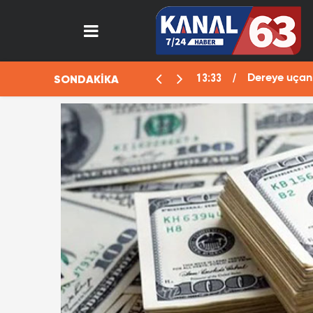
13:33
SONDAKİKA
aralı
Dereye uçan 