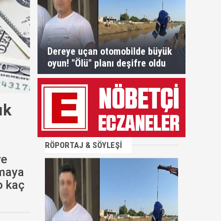
Dereye uçan otomobilde büyük
oyun! "Ölü" planı deşifre oldu
ık
RÖPORTAJ & SÖYLEŞİ
ve
rmaya
o kaç