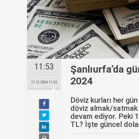
11:53
Şanlıurfa’da gü
2024
11.12.2024 11:53
Döviz kurları her gün
döviz almak/satmak i
devam ediyor. Peki 
TL? İşte güncel dolar