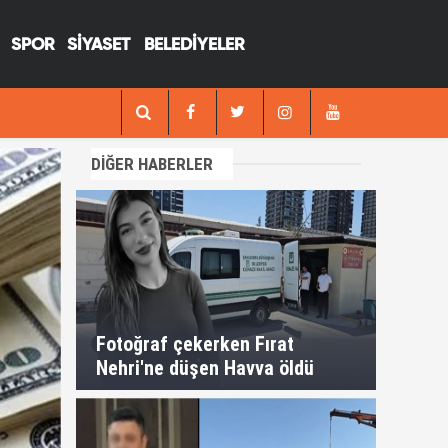
SPOR
SİYASET
BELEDİYELER
13:29
Fotoğraf çekerken Fırat Nehri'ne düşen H
DİĞER HABERLER
Fotoğraf çekerken Fırat
Nehri'ne düşen Havva öldü