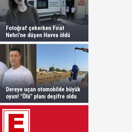
Fotoğraf çekerken Fırat
Nehri'ne düşen Havva öldü
Dereye uçan otomobilde büyük
oyun! "Ölü" planı deşifre oldu