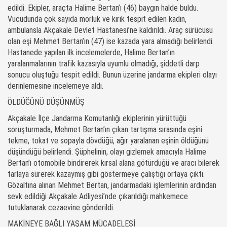
edildi. Ekipler, araçta Halime Bertan’ı (46) baygın halde buldu.
Vücudunda çok sayıda morluk ve kırık tespit edilen kadın,
ambulansla Akçakale Devlet Hastanesi’ne kaldırıldı. Araç sürücüsü
olan eşi Mehmet Bertan’ın (47) ise kazada yara almadığı belirlendi.
Hastanede yapılan ilk incelemelerde, Halime Bertan’ın
yaralanmalarının trafik kazasıyla uyumlu olmadığı, şiddetli darp
sonucu oluştuğu tespit edildi. Bunun üzerine jandarma ekipleri olayı
derinlemesine incelemeye aldı.
ÖLDÜĞÜNÜ DÜŞÜNMÜŞ
Akçakale İlçe Jandarma Komutanlığı ekiplerinin yürüttüğü
soruşturmada, Mehmet Bertan’ın çıkan tartışma sırasında eşini
tekme, tokat ve sopayla dövdüğü, ağır yaralanan eşinin öldüğünü
düşündüğü belirlendi. Şüphelinin, olayı gizlemek amacıyla Halime
Bertan’ı otomobile bindirerek kırsal alana götürdüğü ve aracı bilerek
tarlaya sürerek kazaymış gibi göstermeye çalıştığı ortaya çıktı.
Gözaltına alınan Mehmet Bertan, jandarmadaki işlemlerinin ardından
sevk edildiği Akçakale Adliyesi’nde çıkarıldığı mahkemece
tutuklanarak cezaevine gönderildi.
MAKİNEYE BAĞLI YAŞAM MÜCADELESİ