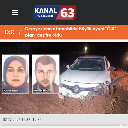
Dereye uçan otomobilde büyük oyun! "Ölü"
13:33
13
planı deşifre oldu
02.02.2026 12:32
12:32