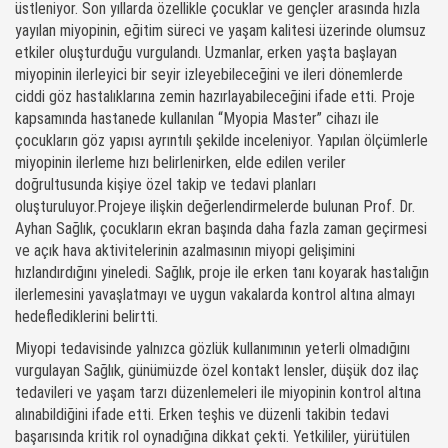
üstleniyor. Son yıllarda özellikle çocuklar ve gençler arasında hızla
yayılan miyopinin, eğitim süreci ve yaşam kalitesi üzerinde olumsuz
etkiler oluşturduğu vurgulandı. Uzmanlar, erken yaşta başlayan
miyopinin ilerleyici bir seyir izleyebileceğini ve ileri dönemlerde
ciddi göz hastalıklarına zemin hazırlayabileceğini ifade etti. Proje
kapsamında hastanede kullanılan “Myopia Master” cihazı ile
çocukların göz yapısı ayrıntılı şekilde inceleniyor. Yapılan ölçümlerle
miyopinin ilerleme hızı belirlenirken, elde edilen veriler
doğrultusunda kişiye özel takip ve tedavi planları
oluşturuluyor.Projeye ilişkin değerlendirmelerde bulunan Prof. Dr.
Ayhan Sağlık, çocukların ekran başında daha fazla zaman geçirmesi
ve açık hava aktivitelerinin azalmasının miyopi gelişimini
hızlandırdığını yineledi. Sağlık, proje ile erken tanı koyarak hastalığın
ilerlemesini yavaşlatmayı ve uygun vakalarda kontrol altına almayı
hedeflediklerini belirtti.
Miyopi tedavisinde yalnızca gözlük kullanımının yeterli olmadığını
vurgulayan Sağlık, günümüzde özel kontakt lensler, düşük doz ilaç
tedavileri ve yaşam tarzı düzenlemeleri ile miyopinin kontrol altına
alınabildiğini ifade etti. Erken teşhis ve düzenli takibin tedavi
başarısında kritik rol oynadığına dikkat çekti. Yetkililer, yürütülen