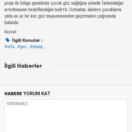
proje ile bölge genelinde çocuk göz sağlığına yönelik farkındalığın
artırılmasının hedeflendiğini belirtti. Uzmanlar, ailelere çocuklarını
yılda en az bir kez göz muayenesinden geçirmeleri çağrısında
bulundu.
Kaynak:
İlgili Konular :
,
,
,
#urfa
#goz
#miyop
İlgili Haberler
HABERE
YORUM KAT