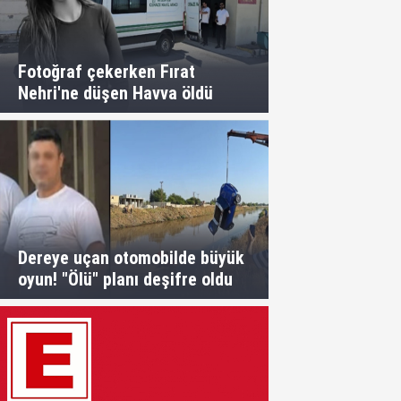
Fotoğraf çekerken Fırat
Nehri'ne düşen Havva öldü
Dereye uçan otomobilde büyük
oyun! "Ölü" planı deşifre oldu