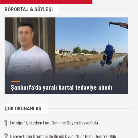
RÖPORTAJ & SÖYLEŞİ
Şanlıurfa'da yaralı kartal tedaviye alındı
ÇOK OKUNANLAR
1
Fotoğraf Çekerken Fırat Nehri'ne Düşen Havva Öldü
2
Dereye Uçan Otomobilde Büyük Oyun! "Ölü" Planı Deşifre Oldu