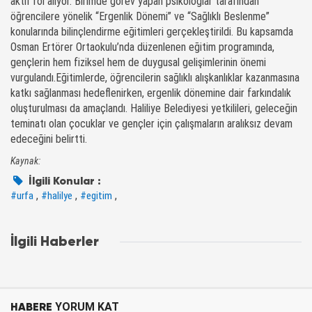
aktif rol alıyor. Birimde görev yapan psikologlar tarafından
öğrencilere yönelik “Ergenlik Dönemi” ve “Sağlıklı Beslenme”
konularında bilinçlendirme eğitimleri gerçekleştirildi. Bu kapsamda
Osman Ertörer Ortaokulu’nda düzenlenen eğitim programında,
gençlerin hem fiziksel hem de duygusal gelişimlerinin önemi
vurgulandı.Eğitimlerde, öğrencilerin sağlıklı alışkanlıklar kazanmasına
katkı sağlanması hedeflenirken, ergenlik dönemine dair farkındalık
oluşturulması da amaçlandı. Haliliye Belediyesi yetkilileri, geleceğin
teminatı olan çocuklar ve gençler için çalışmaların aralıksız devam
edeceğini belirtti.
Kaynak:
İlgili Konular :
,
,
,
#urfa
#halilye
#egitim
İlgili Haberler
HABERE
YORUM KAT