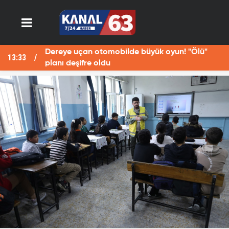
Dereye uçan otomobilde büyük oyun! "Ölü"
13:33
13
planı deşifre oldu