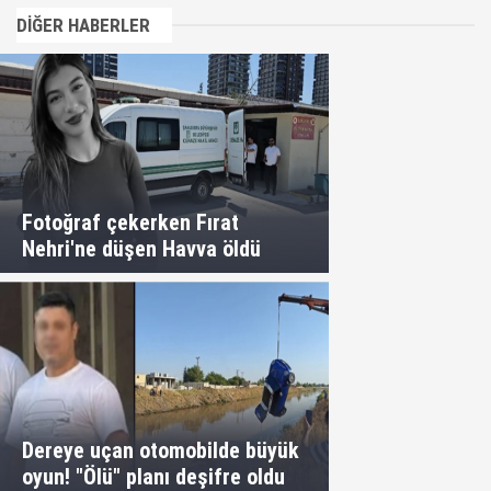
DİĞER HABERLER
Fotoğraf çekerken Fırat
Nehri'ne düşen Havva öldü
Dereye uçan otomobilde büyük
oyun! "Ölü" planı deşifre oldu