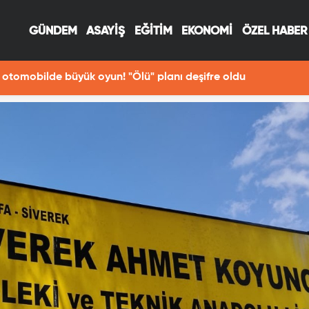
GÜNDEM
ASAYİŞ
EĞİTİM
EKONOMİ
ÖZEL HABER
toğraf çekerken Fırat Nehri'ne düşen Havva öldü