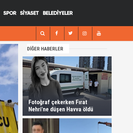
SPOR
SİYASET
BELEDİYELER
12:17
Suruçta kanlı infaz; Önce eşini 
DİĞER HABERLER
Fotoğraf çekerken Fırat
Nehri'ne düşen Havva öldü