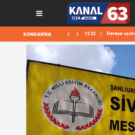
13:29
SONDAKİKA
n! "Ölü" planı deşifre oldu
Fo