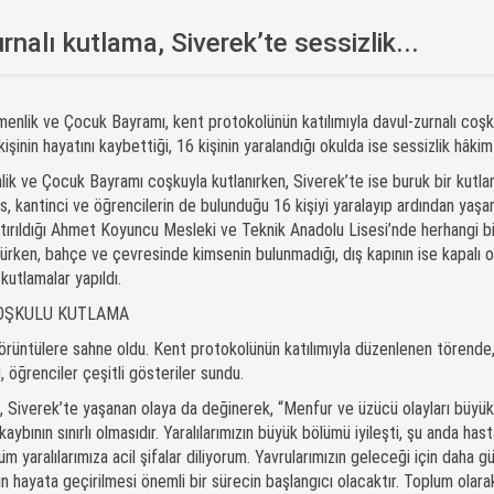
rnalı kutlama, Siverek’te sessizlik...
nlik ve Çocuk Bayramı, kent protokolünün katılımıyla davul-zurnalı coşk
işinin hayatını kaybettiği, 16 kişinin yaralandığı okulda ise sessizlik hâkim
ik ve Çocuk Bayramı coşkuyla kutlanırken, Siverek’te ise buruk bir kutlam
s, kantinci ve öğrencilerin de bulunduğu 16 kişiyi yaralayıp ardından yaş
tırıldığı Ahmet Koyuncu Mesleki ve Teknik Anadolu Lisesi’nde herhangi bir
ürken, bahçe ve çevresinde kimsenin bulunmadığı, dış kapının ise kapalı 
kutlamalar yapıldı.
COŞKULU KUTLAMA
 görüntülere sahne oldu.
Kent
protokolünün katılımıyla düzenlenen törende,
, öğrenciler çeşitli gösteriler sundu.
, Siverek’te yaşanan olaya da değinerek, “Menfur ve üzücü olayları büyük 
aybının sınırlı olmasıdır. Yaralılarımızın büyük bölümü iyileşti, şu anda ha
 yaralılarımıza acil şifalar diliyorum. Yavrularımızın geleceği için daha g
ın hayata geçirilmesi önemli bir sürecin başlangıcı olacaktır. Toplum olar