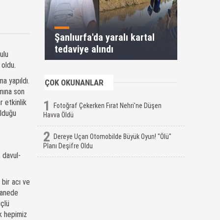
Şanlıurfa'da yaralı kartal
tedaviye alındı
ulu
 oldu.
a yapıldı.
ÇOK OKUNANLAR
amına son
 etkinlik
1
Fotoğraf Çekerken Fırat Nehri'ne Düşen
olduğu
Havva Öldü
2
Dereye Uçan Otomobilde Büyük Oyun! "Ölü"
Planı Deşifre Oldu
 davul-
bir acı ve
stanede
üçlü
ak hepimiz