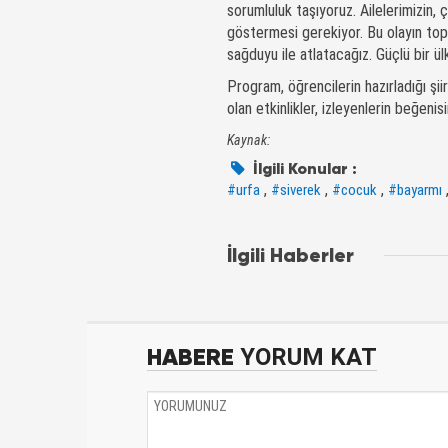
sorumluluk taşıyoruz. Ailelerimizin, 
göstermesi gerekiyor. Bu olayın to
sağduyu ile atlatacağız. Güçlü bir ül
Program, öğrencilerin hazırladığı şii
olan etkinlikler, izleyenlerin beğenisi
Kaynak:
İlgili Konular :
,
,
,
#urfa
#siverek
#cocuk
#bayarmı
İlgili Haberler
HABERE
YORUM KAT