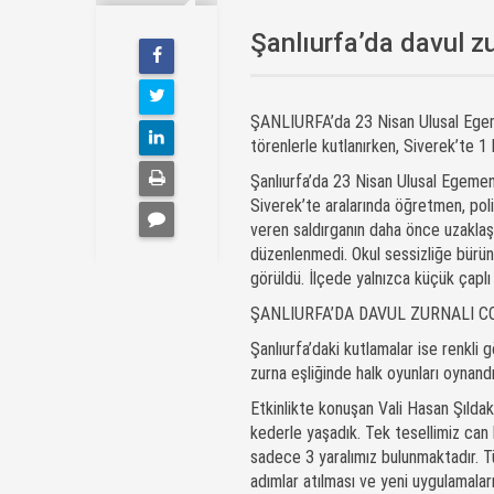
Şanlıurfa’da davul zu
ŞANLIURFA’da 23 Nisan Ulusal Egeme
törenlerle kutlanırken, Siverek’te 1 k
Şanlıurfa’da 23 Nisan Ulusal Egemenl
Siverek’te aralarında öğretmen, poli
veren saldırganın daha önce uzaklaş
düzenlenmedi. Okul sessizliğe bürün
görüldü. İlçede yalnızca küçük çaplı 
ŞANLIURFA’DA DAVUL ZURNALI 
Şanlıurfa’daki kutlamalar ise renkli
zurna eşliğinde halk oyunları oynandı
Etkinlikte konuşan Vali Hasan Şıldak
kederle yaşadık. Tek tesellimiz can k
sadece 3 yaralımız bulunmaktadır. Tüm
adımlar atılması ve yeni uygulamalar