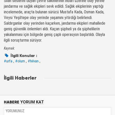
Silah seslerini duyan çevre sakinlerinin ihbarı üzerine olay yerine
jandarma ve sağlık ekipleri sevk edildi. Sağlık ekiplerinin yaptığı
incelemede, araçta bulunan sürücü Mustafa Kada, Osman Kada,
Veysi Yeşiltepe olay yerinde yaşamını yitirdiği belirlendi.
Saldırganlar olay yerinden kaçarken, jandarma ekipleri mahallede
geniş güvenlik önlemleri aldı. Kaçan şüpheli ya da şüphelilerin
yakalanması için bölgede geniş çaplı operasyon başlatıldı. Olayla
ilgili soruşturma sürüyor.
Kaynak:
İlgili Konular :
,
,
,
#urfa
#olum
#hılvan
İlgili Haberler
HABERE
YORUM KAT