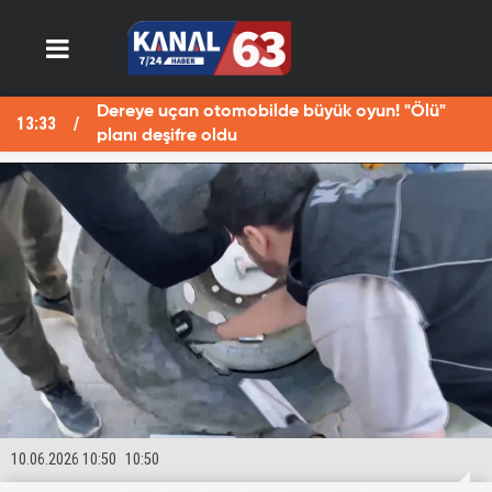
Dereye uçan otomobilde büyük oyun! "Ölü"
13:33
13
planı deşifre oldu
10.06.2026 10:50
10:50