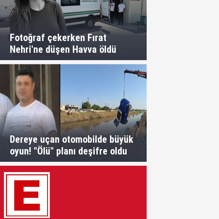
Fotoğraf çekerken Fırat
Nehri'ne düşen Havva öldü
Dereye uçan otomobilde büyük
oyun! "Ölü" planı deşifre oldu