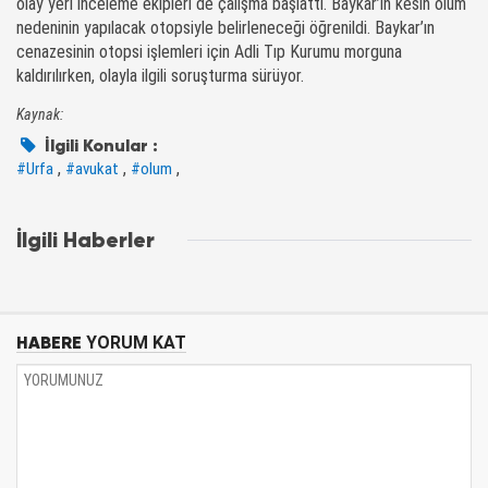
olay yeri inceleme ekipleri de çalışma başlattı. Baykar’ın kesin ölüm
nedeninin yapılacak otopsiyle belirleneceği öğrenildi. Baykar’ın
cenazesinin otopsi işlemleri için Adli Tıp Kurumu morguna
kaldırılırken, olayla ilgili soruşturma sürüyor.
Kaynak:
İlgili Konular :
,
,
,
#Urfa
#avukat
#olum
İlgili Haberler
HABERE
YORUM KAT