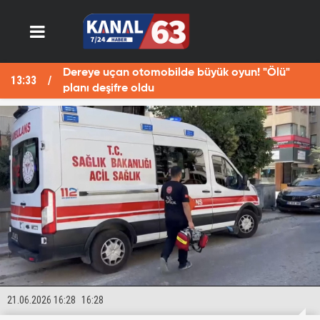
Dereye uçan otomobilde büyük oyun! "Ölü"
13:33
13
planı deşifre oldu
21.06.2026 16:28
16:28