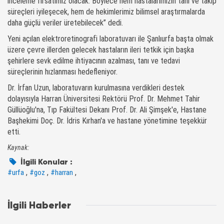
inceleme fırsatımız olacak. Böylece hem hastalarımızın tanı ve takip
süreçleri iyileşecek, hem de hekimlerimiz bilimsel araştırmalarda
daha güçlü veriler üretebilecek” dedi.
Yeni açılan elektroretinografi laboratuvarı ile Şanlıurfa başta olmak
üzere çevre illerden gelecek hastaların ileri tetkik için başka
şehirlere sevk edilme ihtiyacının azalması, tanı ve tedavi
süreçlerinin hızlanması hedefleniyor.
Dr. İrfan Uzun, laboratuvarın kurulmasına verdikleri destek
dolayısıyla Harran Üniversitesi Rektörü Prof. Dr. Mehmet Tahir
Güllüoğlu'na, Tıp Fakültesi Dekanı Prof. Dr. Ali Şimşek'e, Hastane
Başhekimi Doç. Dr. İdris Kırhan'a ve hastane yönetimine teşekkür
etti.
Kaynak:
İlgili Konular :
,
,
,
#urfa
#goz
#harran
İlgili Haberler