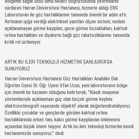
Bölgenin sağlık üssü olma hedefi doğrultusunda yatırımlarını
sürdüren Harran Üniversitesi Hastanesi, hizmete aldığı ERG
Laboratuvarı ile göz hastalıklarının tanısında önemli bir adım attı.
Retinanın ışığa verdiği elektriksel yanıtları ölçen sistem; nedeni
açıklanamayan görme kayıpları, gece görme bozuklukları, kalıtsal
retina hastalıkları ve diyabete bağlı göz rahatsızlıklarının tanısında
kritik rol üstleniyor.
ARTIK BU İLERİ TEKNOLOJİ HİZMETİNİ ŞANLIURFA'DA
SUNUYORUZ
Harran Üniversitesi Hastanesi Göz Hastalıkları Anabilim Dalı
Öğretim Üyesi Dr. Öğr. Üyesi İrfan Uzun, yeni laboratuvarın bölge
için önemli bir kazanım olduğunu belirterek, "Klasik muayene
yöntemleriyle açıklanması güç olan birçok görme kaybını
elektroretinografi sayesinde objektif olarak değerlendirebiliyoruz.
Özellikle çocuklar ve gençlerde görülen kalıtsal retina
hastalıklarında erken tanı, kalıcı görme kayıplarının önlenmesi
açısından büyük önem taşıyor. Artık bu ileri teknoloji hizmetini kendi
hastanemizde sunuyoruz." dedi.