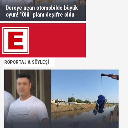
Dereye uçan otomobilde büyük
oyun! "Ölü" planı deşifre oldu
RÖPORTAJ & SÖYLEŞİ