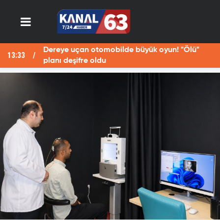
otomobilde büyük oyun! "Ölü"
Fotoğraf çekerke
13:29
 oldu
öldü