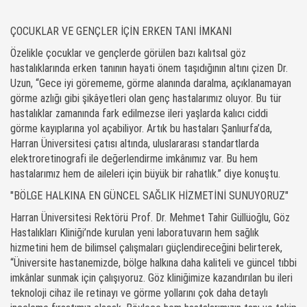
ÇOCUKLAR VE GENÇLER İÇİN ERKEN TANI İMKANI
Özelikle çocuklar ve gençlerde görülen bazı kalıtsal göz
hastalıklarında erken tanının hayati önem taşıdığının altını çizen Dr.
Uzun, “Gece iyi görememe, görme alanında daralma, açıklanamayan
görme azlığı gibi şikâyetleri olan genç hastalarımız oluyor. Bu tür
hastalıklar zamanında fark edilmezse ileri yaşlarda kalıcı ciddi
görme kayıplarına yol açabiliyor. Artık bu hastaları Şanlıurfa’da,
Harran Üniversitesi çatısı altında, uluslararası standartlarda
elektroretinografi ile değerlendirme imkânımız var. Bu hem
hastalarımız hem de aileleri için büyük bir rahatlık.” diye konuştu.
"BÖLGE HALKINA EN GÜNCEL SAĞLIK HİZMETİNİ SUNUYORUZ"
Harran Üniversitesi Rektörü Prof. Dr. Mehmet Tahir Güllüoğlu, Göz
Hastalıkları Kliniği’nde kurulan yeni laboratuvarın hem sağlık
hizmetini hem de bilimsel çalışmaları güçlendireceğini belirterek,
“Üniversite hastanemizde, bölge halkına daha kaliteli ve güncel tıbbi
imkânlar sunmak için çalışıyoruz. Göz kliniğimize kazandırılan bu ileri
teknoloji cihaz ile retinayı ve görme yollarını çok daha detaylı