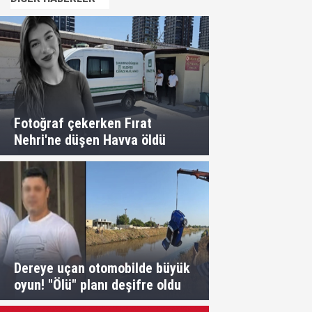
Fotoğraf çekerken Fırat
Nehri'ne düşen Havva öldü
Dereye uçan otomobilde büyük
oyun! "Ölü" planı deşifre oldu