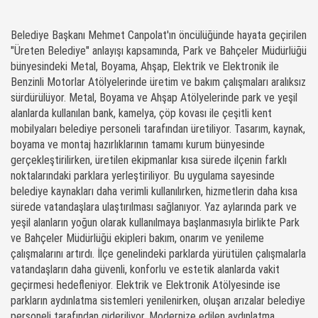
Belediye Başkanı Mehmet Canpolat'ın öncülüğünde hayata geçirilen
"Üreten Belediye" anlayışı kapsamında, Park ve Bahçeler Müdürlüğü
bünyesindeki Metal, Boyama, Ahşap, Elektrik ve Elektronik ile
Benzinli Motorlar Atölyelerinde üretim ve bakım çalışmaları aralıksız
sürdürülüyor. Metal, Boyama ve Ahşap Atölyelerinde park ve yeşil
alanlarda kullanılan bank, kamelya, çöp kovası ile çeşitli kent
mobilyaları belediye personeli tarafından üretiliyor. Tasarım, kaynak,
boyama ve montaj hazırlıklarının tamamı kurum bünyesinde
gerçekleştirilirken, üretilen ekipmanlar kısa sürede ilçenin farklı
noktalarındaki parklara yerleştiriliyor. Bu uygulama sayesinde
belediye kaynakları daha verimli kullanılırken, hizmetlerin daha kısa
sürede vatandaşlara ulaştırılması sağlanıyor. Yaz aylarında park ve
yeşil alanların yoğun olarak kullanılmaya başlanmasıyla birlikte Park
ve Bahçeler Müdürlüğü ekipleri bakım, onarım ve yenileme
çalışmalarını artırdı. İlçe genelindeki parklarda yürütülen çalışmalarla
vatandaşların daha güvenli, konforlu ve estetik alanlarda vakit
geçirmesi hedefleniyor. Elektrik ve Elektronik Atölyesinde ise
parkların aydınlatma sistemleri yenilenirken, oluşan arızalar belediye
personeli tarafından gideriliyor. Modernize edilen aydınlatma