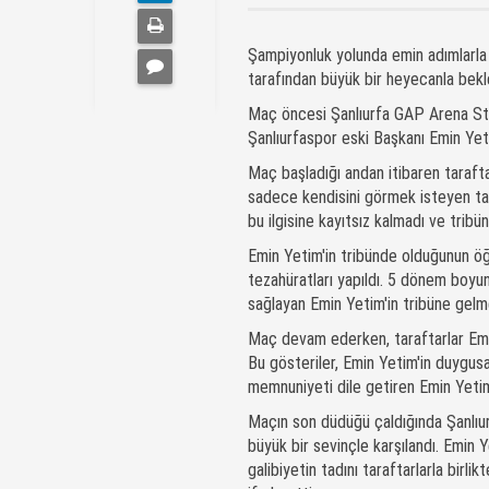
Şampiyonluk yolunda emin adımlarla 
tarafından büyük bir heyecanla bek
Maç öncesi Şanlıurfa GAP Arena Stad
Şanlıurfaspor eski Başkanı Emin Yeti
Maç başladığı andan itibaren taraft
sadece kendisini görmek isteyen tara
bu ilgisine kayıtsız kalmadı ve tribü
Emin Yetim'in tribünde olduğunun ö
tezahüratları yapıldı. 5 dönem boyu
sağlayan Emin Yetim'in tribüne gelme
Maç devam ederken, taraftarlar Emin 
Bu gösteriler, Emin Yetim'in duygus
memnuniyeti dile getiren Emin Yetim,
Maçın son düdüğü çaldığında Şanlıur
büyük bir sevinçle karşılandı. Emin 
galibiyetin tadını taraftarlarla birl