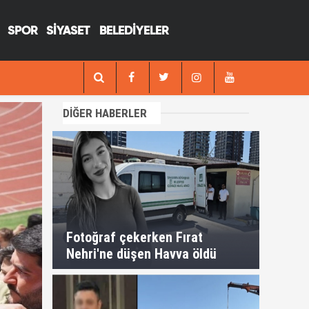
SPOR
SİYASET
BELEDİYELER
12:17
Suruçta kanlı infaz; Önce eşini öldü
DİĞER HABERLER
Fotoğraf çekerken Fırat
Nehri'ne düşen Havva öldü