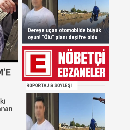
Dereye uçan otomobilde büyük
oyun! "Ölü" planı deşifre oldu
’E
RÖPORTAJ & SÖYLEŞİ
ki
anan