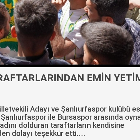
RAFTARLARINDAN EMİN YETİM
illetvekili Adayı ve Şanlıurfaspor kulübü es
 Şanlıurfaspor ile Bursaspor arasında oyn
dını dolduran taraftarların kendisine
den dolayı teşekkür etti....