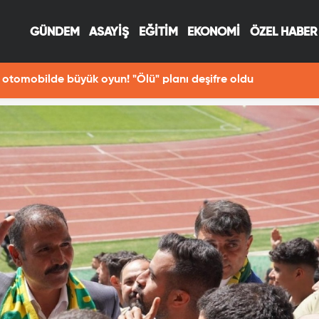
GÜNDEM
ASAYİŞ
EĞİTİM
EKONOMİ
ÖZEL HABER
raf çekerken Fırat Nehri'ne düşen Havva öldü