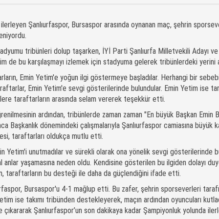
ilerleyen Şanlıurfaspor, Bursaspor arasında oynanan maç, şehrin sporseve
leniyordu.
yumu tribünleri dolup taşarken, İYİ Parti Şanlıurfa Milletvekili Adayı ve
m de bu karşılaşmayı izlemek için stadyuma gelerek tribünlerdeki yerini a
arların, Emin Yetim'e yoğun ilgi göstermeye başladılar. Herhangi bir sebe
ftarlar, Emin Yetim'e sevgi gösterilerinde bulundular. Emin Yetim ise tar
nlere taraftarların arasında selam vererek teşekkür etti.
ğrenilmesinin ardından, tribünlerde zaman zaman "En büyük Başkan Emin 
nca Başkanlık dönemindeki çalışmalarıyla Şanlıurfaspor camiasına büyük ka
si, taraftarları oldukça mutlu etti.
Yetim'i unutmadılar ve sürekli olarak ona yönelik sevgi gösterilerinde bu
al anlar yaşamasına neden oldu. Kendisine gösterilen bu ilgiden dolayı du
 taraftarların bu desteği ile daha da güçlendiğini ifade etti.
faspor, Bursaspor'u 4-1 mağlup etti. Bu zafer, şehrin sporseverleri taraf
Yetim ise takımı tribünden destekleyerek, maçın ardından oyuncuları kutla
ikte çıkararak Şanlıurfaspor’un son dakikaya kadar Şampiyonluk yolunda iler