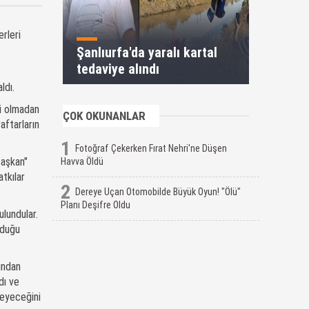
rleri
Şanlıurfa'da yaralı kartal
tedaviye alındı
ldı.
bi olmadan
ÇOK OKUNANLAR
aftarların
1
Fotoğraf Çekerken Fırat Nehri'ne Düşen
Başkan"
Havva Öldü
tkılar
2
Dereye Uçan Otomobilde Büyük Oyun! "Ölü"
Planı Deşifre Oldu
lundular.
yduğu
ından
dı ve
leyeceğini