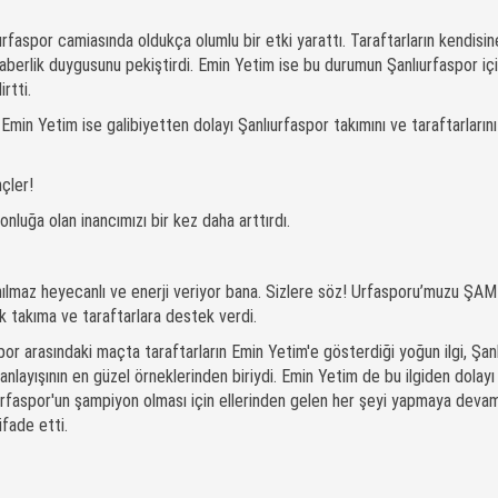
urfaspor camiasında oldukça olumlu bir etki yarattı. Taraftarların kendisin
eraberlik duygusunu pekiştirdi. Emin Yetim ise bu durumun Şanlıurfaspor iç
rtti.
ı Emin Yetim ise galibiyetten dolayı Şanlıurfaspor takımını ve taraftarlarını
çler!
onluğa olan inancımızı bir kez daha arttırdı.
anılmaz heyecanlı ve enerji veriyor bana. Sizlere söz! Urfasporu’muzu Ş
k takıma ve taraftarlara destek verdi.
por arasındaki maçta taraftarların Emin Yetim'e gösterdiği yoğun ilgi, Şanl
 anlayışının en güzel örneklerinden biriydi. Emin Yetim de bu ilgiden dolayı
urfaspor'un şampiyon olması için ellerinden gelen her şeyi yapmaya deva
fade etti.