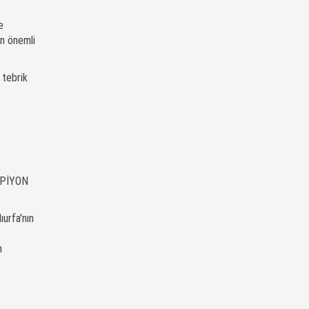
e
in önemli
 tebrik
AMPİYON
ıurfa'nın
m