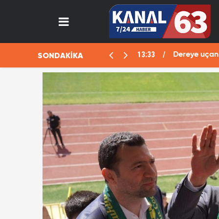
13:29
SONDAKİKA
Ölü" planı deşifre oldu
Fotoğ