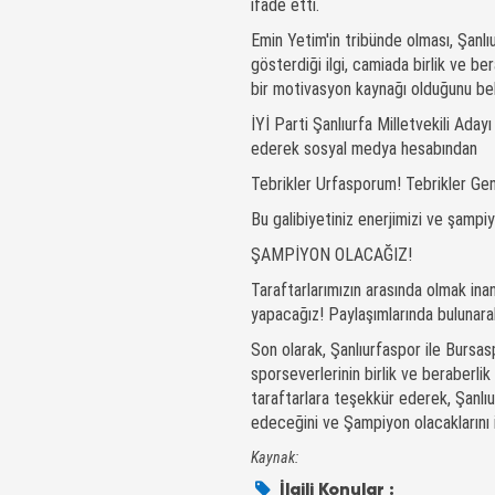
ifade etti.
Emin Yetim'in tribünde olması, Şanlı
gösterdiği ilgi, camiada birlik ve b
bir motivasyon kaynağı olduğunu beli
İYİ Parti Şanlıurfa Milletvekili Aday
ederek sosyal medya hesabından
Tebrikler Urfasporum! Tebrikler Gen
Bu galibiyetiniz enerjimizi ve şampiy
ŞAMPİYON OLACAĞIZ!
Taraftarlarımızın arasında olmak in
yapacağız! Paylaşımlarında bulunara
Son olarak, Şanlıurfaspor ile Bursas
sporseverlerinin birlik ve beraberlik
taraftarlara teşekkür ederek, Şanlı
edeceğini ve Şampiyon olacaklarını i
Kaynak:
İlgili Konular :